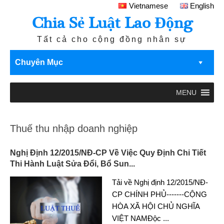
Vietnamese
English
Chia Sẻ Luật Lao Động
Tất cả cho cộng đồng nhân sự
Chuyên Mục
MENU
Thuế thu nhập doanh nghiệp
Nghị Định 12/2015/NĐ-CP Về Việc Quy Định Chi Tiết
Thi Hành Luật Sửa Đổi, Bổ Sun...
Tải về Nghị định 12/2015/NĐ-
CP CHÍNH PHỦ-------CỘNG
HÒA XÃ HỘI CHỦ NGHĨA
VIỆT NAMĐộc
...