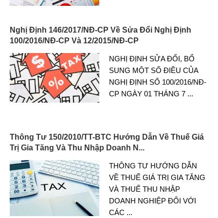
Nghị Định 146/2017/NĐ-CP Về Sửa Đổi Nghị Định
100/2016/NĐ-CP Và 12/2015/NĐ-CP
NGHỊ ĐỊNH SỬA ĐỔI, BỔ
SUNG MỘT SỐ ĐIỀU CỦA
NGHỊ ĐỊNH SỐ 100/2016/NĐ-
CP NGÀY 01 THÁNG 7
...
Thông Tư 150/2010/TT-BTC Hướng Dẫn Về Thuế Giá
Trị Gia Tăng Và Thu Nhập Doanh N...
THÔNG TƯ HƯỚNG DẪN
VỀ THUẾ GIÁ TRỊ GIA TĂNG
VÀ THUẾ THU NHẬP
DOANH NGHIỆP ĐỐI VỚI
CÁC
...