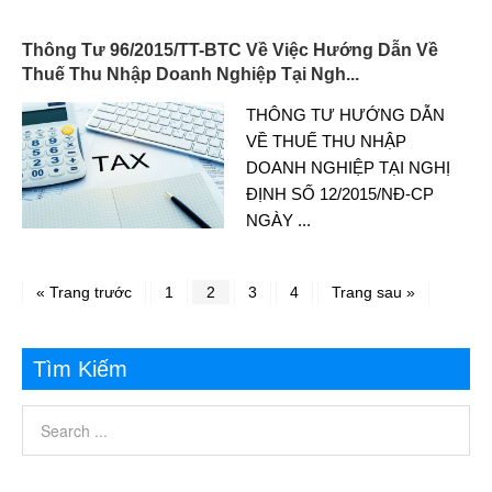
Thông Tư 96/2015/TT-BTC Về Việc Hướng Dẫn Về
Thuế Thu Nhập Doanh Nghiệp Tại Ngh...
THÔNG TƯ HƯỚNG DẪN
VỀ THUẾ THU NHẬP
DOANH NGHIỆP TẠI NGHỊ
ĐỊNH SỐ 12/2015/NĐ-CP
NGÀY
...
« Trang trước
1
2
3
4
Trang sau »
Tìm Kiếm