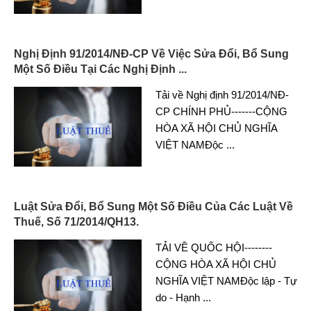
Nghị Định 91/2014/NĐ-CP Về Việc Sửa Đổi, Bổ Sung
Một Số Điều Tại Các Nghị Định ...
Tải về Nghị định 91/2014/NĐ-
CP CHÍNH PHỦ-------CỘNG
HÒA XÃ HỘI CHỦ NGHĨA
VIỆT NAMĐộc
...
Luật Sửa Đổi, Bổ Sung Một Số Điều Của Các Luật Về
Thuế, Số 71/2014/QH13.
TẢI VỀ QUỐC HỘI--------
CỘNG HÒA XÃ HỘI CHỦ
NGHĨA VIỆT NAMĐộc lập - Tự
do - Hạnh
...