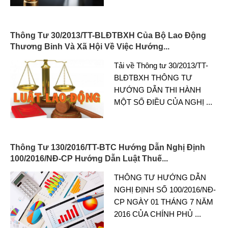
Thông Tư 30/2013/TT-BLĐTBXH Của Bộ Lao Động
Thương Binh Và Xã Hội Về Việc Hướng...
Tải về Thông tư 30/2013/TT-
BLĐTBXH THÔNG TƯ
HƯỚNG DẪN THI HÀNH
MỘT SỐ ĐIỀU CỦA NGHỊ
...
Thông Tư 130/2016/TT-BTC Hướng Dẫn Nghị Định
100/2016/NĐ-CP Hướng Dẫn Luật Thuế...
THÔNG TƯ HƯỚNG DẪN
NGHỊ ĐỊNH SỐ 100/2016/NĐ-
CP NGÀY 01 THÁNG 7 NĂM
2016 CỦA CHÍNH PHỦ
...