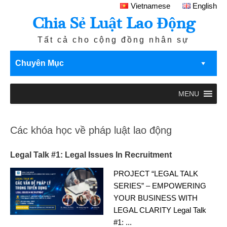
Vietnamese
English
Chia Sẻ Luật Lao Động
Tất cả cho cộng đồng nhân sự
Chuyên Mục
MENU
Các khóa học về pháp luật lao động
Legal Talk #1: Legal Issues In Recruitment
PROJECT “LEGAL TALK
SERIES” – EMPOWERING
YOUR BUSINESS WITH
LEGAL CLARITY Legal Talk
#1:
...