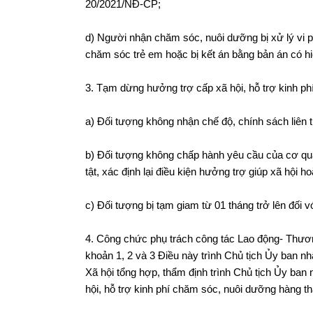
20/2021/NĐ-CP;
d) Người nhận chăm sóc, nuôi dưỡng bị xử lý vi p
chăm sóc trẻ em hoặc bị kết án bằng bản án có hi
3. Tạm dừng hưởng trợ cấp xã hội, hỗ trợ kinh p
a) Đối tượng không nhận chế độ, chính sách liên tụ
b) Đối tượng không chấp hành yêu cầu của cơ qu
tật, xác định lại điều kiện hưởng trợ giúp xã hội 
c) Đối tượng bị tạm giam từ 01 tháng trở lên đối
4. Công chức phụ trách công tác Lao động- Thương
khoản 1, 2 và 3 Điều này trình Chủ tịch Ủy ban 
Xã hội tổng hợp, thẩm định trình Chủ tịch Ủy ban
hội, hỗ trợ kinh phí chăm sóc, nuôi dưỡng hàng t