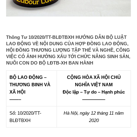
Thông Tư 10/2020/TT-BLĐTBXH HƯỚNG DẪN BỘ LUẬT
LAO ĐỘNG VỀ NỘI DUNG CỦA HỢP ĐỒNG LAO ĐỘNG,
HỘI ĐỒNG THƯƠNG LƯỢNG TẬP THỂ VÀ NGHỀ, CÔNG
VIỆC CÓ ẢNH HƯỞNG XẤU TỚI CHỨC NĂNG SINH SẢN,
NUÔI CON DO BỘ LĐTB-XH BAN HÀNH
BỘ LAO ĐỘNG –
CỘNG HÒA XÃ HỘI CHỦ
THƯƠNG BINH VÀ
NGHĨA VIỆT NAM
XÃ HỘI
Độc lập – Tự do – Hạnh phúc
——–
—————
Số: 10/2020/TT-
Hà Nội, ngày 12 tháng 11 năm
BLĐTBXH
2020