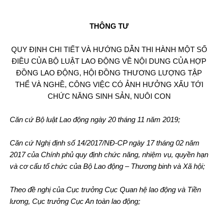
THÔNG TƯ
QUY ĐỊNH CHI TIẾT VÀ HƯỚNG DẪN THI HÀNH MỘT SỐ
ĐIỀU CỦA BỘ LUẬT LAO ĐỘNG VỀ NỘI DUNG CỦA HỢP
ĐỒNG LAO ĐỘNG, HỘI ĐỒNG THƯƠNG LƯỢNG TẬP
THỂ VÀ NGHỀ, CÔNG VIỆC CÓ ẢNH HƯỞNG XẤU TỚI
CHỨC NĂNG SINH SẢN, NUÔI CON
Căn cứ Bộ luật Lao động ngày 20 tháng 11 năm 2019;
Căn cứ Nghị định số 14/2017/NĐ-CP ngày 17 tháng 02 năm
2017 của Chính phủ quy định chức năng, nhiệm vụ, quyền hạn
và cơ cấu tổ chức của Bộ Lao động – Thương binh và Xã hội;
Theo đề nghị của Cục trưởng Cục Quan hệ lao động và Tiền
lương, Cục trưởng Cục An toàn lao động;