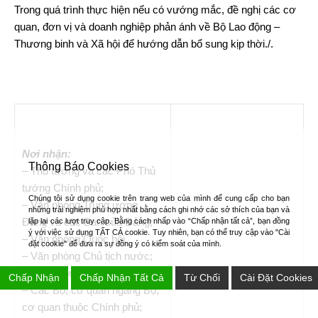
Trong quá trình thực hiện nếu có vướng mắc, đề nghị các cơ
quan, đơn vị và doanh nghiệp phản ánh về Bộ Lao động –
Thương binh và Xã hội để hướng dẫn bổ sung kịp thời./.
Nơi nhận:
Thông Báo Cookies
– Thủ tướng và các Phó Thủ
tướng Chính phủ;
Chúng tôi sử dụng cookie trên trang web của mình để cung cấp cho bạn
– Văn phòng Trung ương
những trải nghiệm phù hợp nhất bằng cách ghi nhớ các sở thích của bạn và
Đảng và các Ban của Đảng;
lặp lại các lượt truy cập. Bằng cách nhấp vào “Chấp nhận tất cả”, bạn đồng
ý với việc sử dụng TẤT CẢ cookie. Tuy nhiên, bạn có thể truy cập vào "Cài
– Văn phòng Quốc hội,
đặt cookie" để đưa ra sự đồng ý có kiểm soát của mình.
– Văn phòng Chủ tịch nước;
– Văn phòng Chính phủ;
Chấp Nhận
Chấp Nhận Tất Cả
Từ Chối
Cài Đặt Cookies
– Các Bộ, cơ quan ngang Bộ,
cơ quan thuộc Chính phủ;