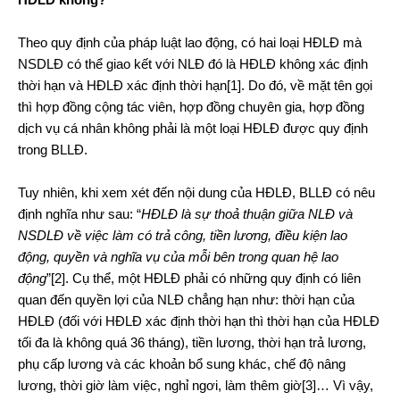
Theo quy định của pháp luật lao động, có hai loại HĐLĐ mà
NSDLĐ có thể giao kết với NLĐ đó là HĐLĐ không xác định
thời hạn và HĐLĐ xác định thời hạn
[1]
. Do đó, về mặt tên gọi
thì hợp đồng cộng tác viên, hợp đồng chuyên gia, hợp đồng
dịch vụ cá nhân không phải là một loại HĐLĐ được quy định
trong BLLĐ.
Tuy nhiên, khi xem xét đến nội dung của HĐLĐ, BLLĐ có nêu
định nghĩa như sau: “
HĐLĐ là sự thoả thuận giữa NLĐ và
NSDLĐ về việc làm có trả công, tiền lương, điều kiện lao
động, quyền và nghĩa vụ của mỗi bên trong quan hệ lao
động
”
[2]
. Cụ thể, một HĐLĐ phải có những quy định có liên
quan đến quyền lợi của NLĐ chẳng hạn như: thời hạn của
HĐLĐ (đối với HĐLĐ xác định thời hạn thì thời hạn của HĐLĐ
tối đa là không quá 36 tháng), tiền lương, thời hạn trả lương,
phụ cấp lương và các khoản bổ sung khác, chế độ nâng
lương, thời giờ làm việc, nghỉ ngơi, làm thêm giờ
[3]
… Vì vậy,