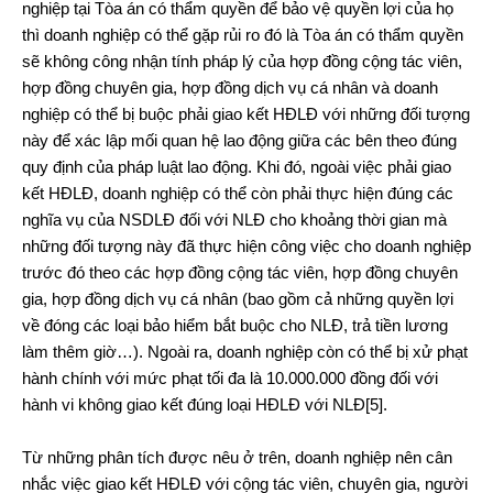
nghiệp tại Tòa án có thẩm quyền để bảo vệ quyền lợi của họ
thì doanh nghiệp có thể gặp rủi ro đó là Tòa án có thẩm quyền
sẽ không công nhận tính pháp lý của hợp đồng cộng tác viên,
hợp đồng chuyên gia, hợp đồng dịch vụ cá nhân và doanh
nghiệp có thể bị buộc phải giao kết HĐLĐ với những đối tượng
này để xác lập mối quan hệ lao động giữa các bên theo đúng
quy định của pháp luật lao động. Khi đó, ngoài việc phải giao
kết HĐLĐ, doanh nghiệp có thể còn phải thực hiện đúng các
nghĩa vụ của NSDLĐ đối với NLĐ cho khoảng thời gian mà
những đối tượng này đã thực hiện công việc cho doanh nghiệp
trước đó theo các hợp đồng cộng tác viên, hợp đồng chuyên
gia, hợp đồng dịch vụ cá nhân (bao gồm cả những quyền lợi
về đóng các loại bảo hiểm bắt buộc cho NLĐ, trả tiền lương
làm thêm giờ…). Ngoài ra, doanh nghiệp còn có thể bị xử phạt
hành chính với mức phạt tối đa là 10.000.000 đồng đối với
hành vi không giao kết đúng loại HĐLĐ với NLĐ
[5]
.
Từ những phân tích được nêu ở trên, doanh nghiệp nên cân
nhắc việc giao kết HĐLĐ với cộng tác viên, chuyên gia, người