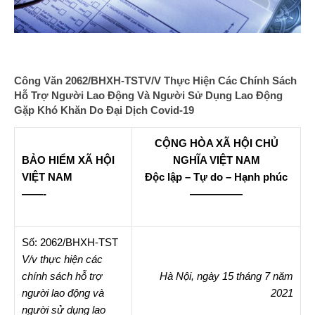
Công Văn 2062/BHXH-TSTV/v Thực Hiện Các Chính Sách
Hỗ Trợ Người Lao Động Và Người Sử Dụng Lao Động
Gặp Khó Khăn Do Đại Dịch Covid-19
CỘNG HÒA XÃ HỘI CHỦ
BẢO HIỂM XÃ HỘI
NGHĨA VIỆT NAM
VIỆT NAM
Độc lập – Tự do – Hạnh phúc
——-
—————
Số: 2062/BHXH-TST
V/v thực hiện các
chính sách hỗ trợ
Hà Nội, ngày 15 tháng 7 năm
người lao động và
2021
người sử dụng lao