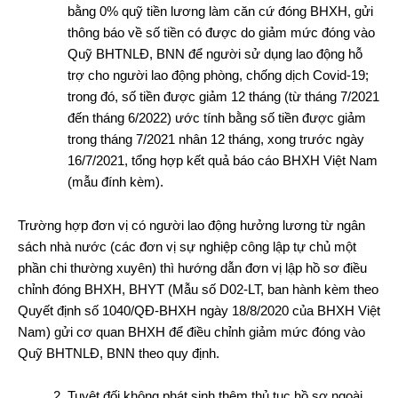
bằng 0% quỹ tiền lương làm căn cứ đóng BHXH, gửi
thông báo về số tiền có được do giảm mức đóng vào
Quỹ BHTNLĐ, BNN để người sử dụng lao động hỗ
trợ cho người lao động phòng, chống dịch Covid-19;
trong đó, số tiền được giảm 12 tháng (từ tháng 7/2021
đến tháng 6/2022) ước tính bằng số tiền được giảm
trong tháng 7/2021 nhân 12 tháng, xong trước ngày
16/7/2021, tổng hợp kết quả báo cáo BHXH Việt Nam
(mẫu đính kèm).
Trường hợp đơn vị có người lao động hưởng lương từ ngân
sách nhà nước (các đơn vị sự nghiệp công lập tự chủ một
phần chi thường xuyên) thì hướng dẫn đơn vị lập hồ sơ điều
chỉnh đóng BHXH, BHYT (Mẫu số D02-LT, ban hành kèm theo
Quyết định số 1040/QĐ-BHXH ngày 18/8/2020 của BHXH Việt
Nam) gửi cơ quan BHXH để điều chỉnh giảm mức đóng vào
Quỹ BHTNLĐ, BNN theo quy định.
Tuyệt đối không phát sinh thêm thủ tục hồ sơ ngoài