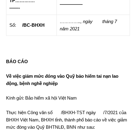
TP
………….
—————
——-
………….., ngày t
háng 7
Số:
/BC-BHXH
năm 2021
BÁO CÁO
Về việc giảm mức đóng vào Quỹ bảo hiểm tai nạn lao
động, bệnh nghề nghiệp
Kính gửi: Bảo hiểm xã hội Việt Nam
Thực hiện Công văn số /BHXH-TST ngày /7/2021 của
BHXH Việt Nam, BHXH tỉnh, thành phố báo cáo về việc giảm
mức đóng vào Quỹ BHTNLĐ, BNN như sau: