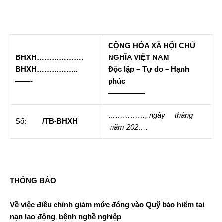
CỘNG HÒA XÃ HỘI CHỦ
BHXH……………….
NGHĨA VIỆT NAM
BHXH……………..
Độc lập – Tự do – Hạnh
——-
phúc
—————
……………,
ngày
tháng
Số:
/TB-BHXH
nă
m 202….
THÔNG BÁO
Về việc điều chỉnh giảm mức đóng vào Quỹ bảo hiểm tai
nạn lao động, bệnh nghề nghiệp