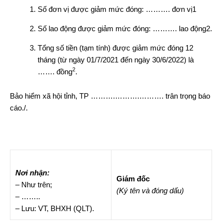
Số đơn vị được giảm mức đóng: ………. đơn vị
1
Số lao động được giảm mức đóng: ………. lao động
2
.
Tổng số tiền (tạm tính) được giảm mức đóng 12
tháng (từ ngày 01/7/2021 đến ngày 30/6/2022) là
2
……. đồng
.
Bảo hiểm xã hội tỉnh, TP ……….……….………. trân trọng báo
cáo./.
Nơi nhận:
Giám đốc
– Như trên;
(Ký tên và đóng dấu)
– ……..
– Lưu: VT, BHXH (QLT).