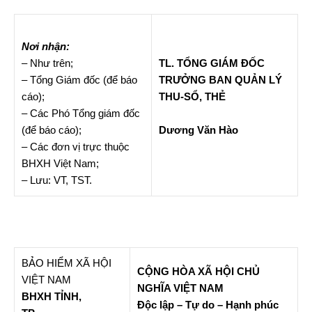
Nơi nhận:
– Như trên;
TL. TỔNG GIÁM ĐỐC
– Tổng Giám đốc (để báo
TRƯỞNG BAN QUẢN LÝ
cáo);
THU-SỔ, THẺ
– Các Phó Tổng giám đốc
(để báo cáo);
Dương Văn Hào
– Các đơn vị trực thuộc
BHXH Việt Nam;
– Lưu: VT, TST.
BẢO HIỂM XÃ HỘI
CỘNG HÒA XÃ HỘI CHỦ
VIỆT NAM
NGHĨA VIỆT NAM
BHXH TỈNH,
Độc lập – Tự do – Hạnh phúc