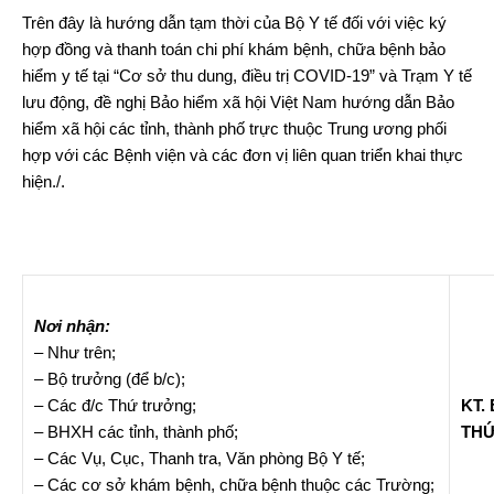
Trên đây là hướng dẫn tạm thời của Bộ Y tế đối với việc ký
hợp đồng và thanh toán chi phí khám bệnh, chữa bệnh bảo
hiểm y tế tại “Cơ sở thu dung, điều trị COVID-19” và Trạm Y tế
lưu động, đề nghị Bảo hiểm xã hội Việt Nam hướng dẫn Bảo
hiểm xã hội các tỉnh, thành phố trực thuộc Trung ương phối
hợp với các Bệnh viện và các đơn vị liên quan triển khai thực
hiện./.
Nơi nhận:
– Như trên;
– Bộ trưởng (để b/c);
– Các đ/c Thứ trưởng;
KT.
– BHXH các tỉnh, thành phố;
TH
– Các Vụ, Cục, Thanh tra, Văn phòng Bộ Y tế;
– Các cơ sở khám bệnh, chữa bệnh thuộc các Trường;