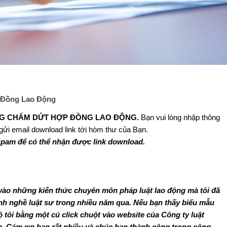
 Đồng Lao Động
G CHẤM DỨT HỢP ĐỒNG LAO ĐỘNG.
Bạn vui lòng nhập thông
 gửi email download link tới hòm thư của Bạn.
spam để có thể nhận được link download.
vào những kiến thức chuyên môn pháp luật lao động mà tôi đã
 nghề luật sư trong nhiều năm qua. Nếu bạn thấy biểu mẫu
hộ tôi bằng một cú click chuột vào website của Công ty luật
m
. Cám
ơ
n bạn rất nhiều và chúc bạn thành công trong công