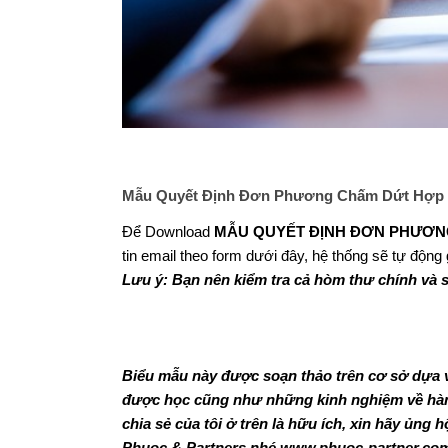
Mẫu Quyết Định Đơn Phương Chấm Dứt Hợp
Để Download
MẪU QUYẾT ĐỊNH ĐƠN PHƯƠN
tin email theo form dưới đây, hệ thống sẽ tự động
Lưu ý: Bạn nên kiểm tra cả hòm thư chính và 
Biểu mẫu này được soạn thảo trên cơ sở dựa 
được học cũng như những kinh nghiệm về hành
chia sẻ của tôi ở trên là hữu ích, xin hãy ủng 
Phuoc & Partners nhé
www.phuoc-partner.co