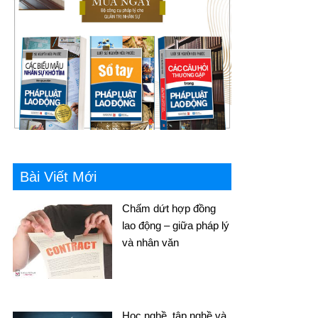
Bài Viết Mới
Chấm dứt hợp đồng
lao động – giữa pháp lý
và nhân văn
Học nghề, tập nghề và