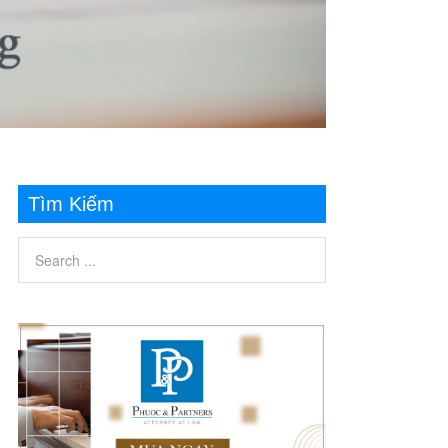
Tìm Kiếm