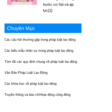
trước cơ hội và áp
lực[1]
Chuyên Mục
Các câu hỏi thường gặp trong pháp luật lao động
Các biểu mẫu nhân sự trong pháp luật lao động
Tóm tắt các quy định chung về pháp luật lao động
Văn Bản Pháp Luật Lao Động
Các khóa học về pháp luật lao động
Truyền thông và báo chí
Hoạt động cộng đồng