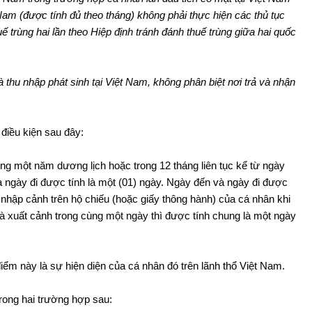
 Nam (được tính đủ theo tháng) không phải thực hiện các thủ tục
 trùng hai lầ
n theo Hiệp định tránh đánh thuế trùng giữa hai quốc
à thu nhập phát si
nh tại Việt Nam, không phân biệt nơi trả và nhận
 điều kiện sau đây:
rong một năm dương lịch hoặc trong 12 tháng liên tục kể từ ngày
và ngày đi được tính là một (01) ngày. Ngày đến và ngày đi được
nhập cảnh trên hộ chiếu (hoặc giấy thông hành) của cá nhân khi
à xuất cảnh trong cùng một ngày thì được tính chung là một ngày
iểm này là sự hiện diện của cá nhân đó trên lãnh thổ Việt Nam.
rong hai trường hợp sau: