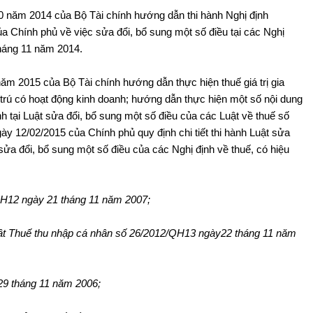
0 năm 2014 của Bộ Tài chính hướng dẫn thi hành Nghị định
Chính phủ về việc sửa đổi, bổ sung một số điều tại các Nghị
tháng 11 năm 2014.
ăm 2015 của Bộ Tài chính hướng dẫn thực hiện thuế giá trị gia
 trú có hoạt động kinh doanh; hướng dẫn thực hiện một số nội dung
h tại Luật sửa đổi, bổ sung một số điều của các Luật về thuế số
ày 12/02/2015 của Chính phủ quy định chi tiết thi hành Luật sửa
sửa đổi, bổ sung một số điều của các Nghị định về thuế, có hiệu
H12 ngày 21 tháng 11 năm 2007;
ật Thuế thu nhập cá nhâ
n số 26/2012/QH13 ngày
22 tháng 11 năm
9 tháng 11 năm 2006;