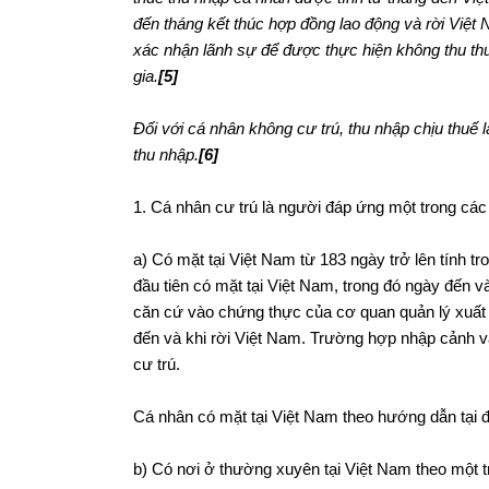
đến tháng kết thúc hợp đồ
ng lao động và rời Việt
xác nhận lãnh sự để được thực hiện không thu thuế
gia.
[5]
Đố
i với cá nhân không cư trú, thu nhập chịu thuế l
thu nhập.
[6]
1. Cá nhân cư trú là người đáp ứng một trong các
a) Có mặt tại Việt Nam từ 183 ngày trở lên tính t
đầu tiên có mặt tại Việt Nam, trong đó ngày đến 
căn cứ vào chứng thực của cơ quan quản lý xuất 
đến và khi rời Việt Nam. Trường hợp nhập cảnh v
cư trú.
Cá nhân có mặt tại Việt Nam theo hướng dẫn tại đ
b) Có nơi ở thường xuyên tại Việt Nam theo một t